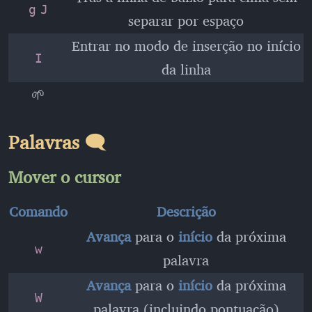
g
J
separar por espaço
Entrar no modo de inserção no início
I
da linha
🌱
Palavras 🗨️
Mover o cursor
Comando
Descrição
Avança
para o
início
da próxima
w
palavra
Avança
para o
início
da próxima
W
palavra (incluindo pontuação)