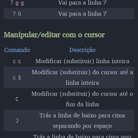
Vai para a linha 7
7
g
g
Vai para a linha 7
7
G
Manipular/editar com o cursor
Comando
Descrição
Modificar (substituir) linha inteira
c
c
Modificar (substituir) do cursor até a
c
$
linha inteira
Modificar (substituir) do cursor até o
C
fim da linha
Trás a linha de baixo para cima
J
separando por espaço
Trás a linha de baixo para cima sem