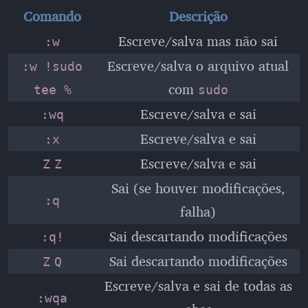
Comando
Descrição
Escreve/salva mas não sai
:w
Escreve/salva o arquivo atual
:w !sudo
com
tee %
sudo
Escreve/salva e sai
:wq
Escreve/salva e sai
:x
Escreve/salva e sai
Z
Z
Sai (se houver modificações,
:q
falha)
Sai descartando modificações
:q!
Sai descartando modificações
Z
Q
Escreve/salva e sai de todas as
:wqa